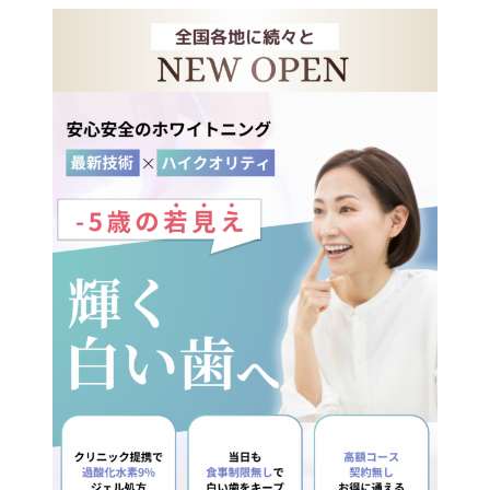
メ
イ
ン
コ
ン
テ
ン
ツ
へ
移
動