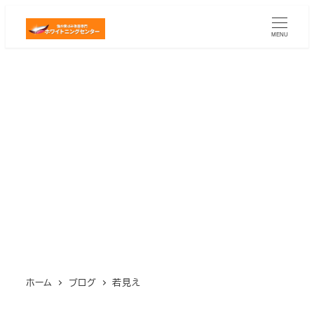
メ
イ
MENU
ン
コ
ン
テ
ン
ツ
へ
移
動
ホーム
ブログ
若見え