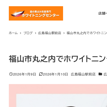
メ
イ
店舗
ン
コ
ン
ホーム
ブログ
広島福山駅前店
福山市丸之内でホワイトニ
テ
ン
ツ
福山市丸之内でホワイトニン
へ
移
動
カテ
2026年1月9日
2026年1月10日
広島福山駅前店
投稿日
更新日
著
者