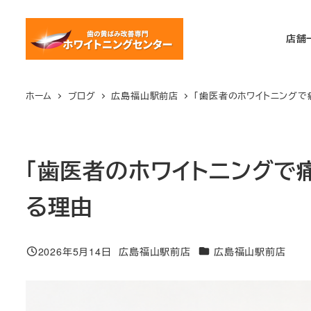
メ
イ
店舗
ン
コ
ン
ホーム
ブログ
広島福山駅前店
「歯医者のホワイトニングで
テ
ン
ツ
「歯医者のホワイトニングで
へ
移
る理由
動
カテゴリー
2026年5月14日
広島福山駅前店
広島福山駅前店
投稿日
著
者