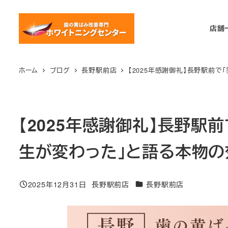
メ
イ
店舗
ン
コ
ン
ホーム
ブログ
長野駅前店
【2025年感謝御礼】長野駅前で
テ
ン
ツ
【2025年感謝御礼】長野駅
へ
移
生が変わった」と語る本物の効
動
カテゴリー
2025年12月31日
長野駅前店
長野駅前店
投稿日
著
者