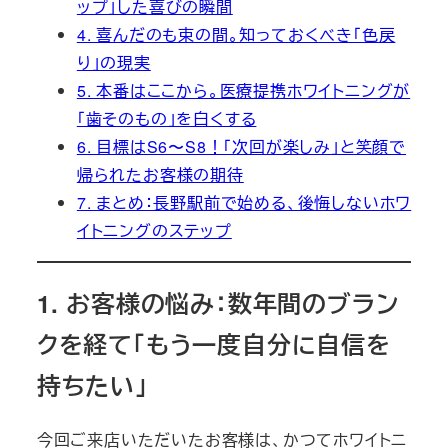
ップ」した喜びの瞬間
4. 喜んだのも束の間。知っておくべき「色戻
り」の現実
5. 本番はここから。医療提携ホワイトニングが
「歯そのもの」を白くする
6. 目標はS6〜S8！「次回が楽しみ」と笑顔で
帰られたお客様の期待
7. まとめ：長野駅前で始める、後悔しないホワ
イトニングのステップ
1. お客様の悩み：数年間のブラン
クを経て「もう一度自分に自信を
持ちたい」
今回ご来店いただいたお客様は、かつてホワイトニ