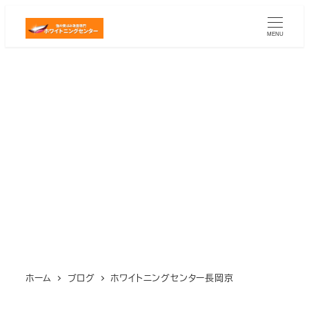
メ
イ
MENU
ン
コ
ン
テ
ン
ツ
へ
移
動
ホーム
ブログ
ホワイトニングセンター長岡京