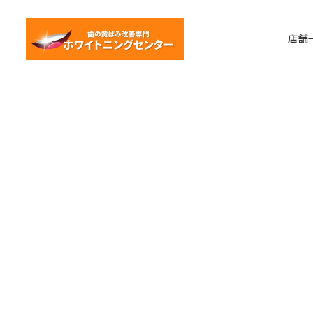
メ
イ
店舗
ン
コ
ン
テ
ン
ツ
へ
移
動