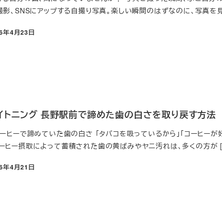
影、SNSにアップする自撮り写真。楽しい瞬間のはずなのに、写真を見 
26年4月23日
イトニング 長野駅前で諦めた歯の白さを取り戻す方法
コーヒーで諦めていた歯の白さ 「タバコを吸っているから」「コーヒーが
ーヒー摂取によって蓄積された歯の黄ばみやヤニ汚れは、多くの方が [
26年4月21日