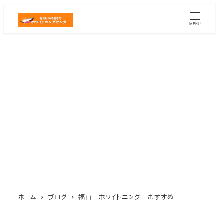
メ
イ
MENU
ン
コ
ン
テ
ン
ツ
へ
移
動
ホーム
ブログ
福山 ホワイトニング おすすめ