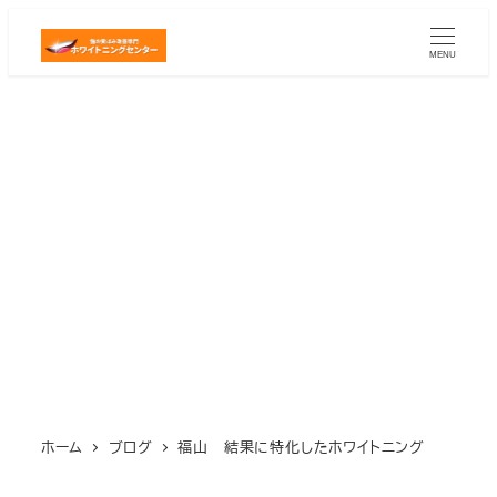
メ
イ
MENU
ン
コ
ン
テ
ン
ツ
へ
移
動
ホーム
ブログ
福山 結果に特化したホワイトニング