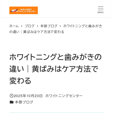
メ
イ
MENU
ン
ホーム
ブログ
本部ブログ
ホワイトニングと歯みがき
コ
の違い｜黄ばみはケア方法で変わる
ン
テ
ン
ホワイトニングと歯みがきの
ツ
へ
違い｜黄ばみはケア方法で
移
動
変わる
2025年10月20日
ホワイトニングセンター
投稿日
著
カテゴリー
本部ブログ
者