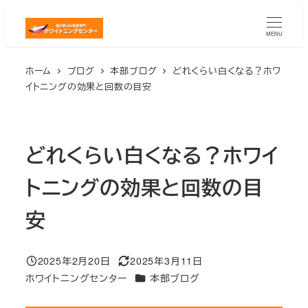
メ
イ
MENU
ン
ホーム
ブログ
本部ブログ
どれくらい白くなる？ホワ
コ
イトニングの効果と回数の目安
ン
テ
ン
どれくらい白くなる？ホワイ
ツ
へ
トニングの効果と回数の目
移
動
安
2025年2月20日
2025年3月11日
投稿日
更新日
カテゴリー
ホワイトニングセンター
本部ブログ
著
者