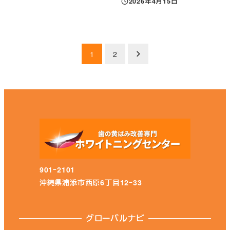
2026年4月15日
投稿日
投
1
2
稿
の
ペ
ー
ジ
901ｰ2101
送
沖縄県浦添市西原6丁目12ｰ33
り
グローバルナビ