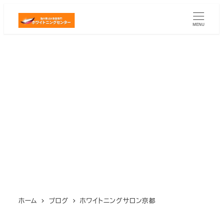
メ
イ
MENU
ン
コ
ン
テ
ン
ツ
へ
移
動
ホーム
ブログ
ホワイトニングサロン京都