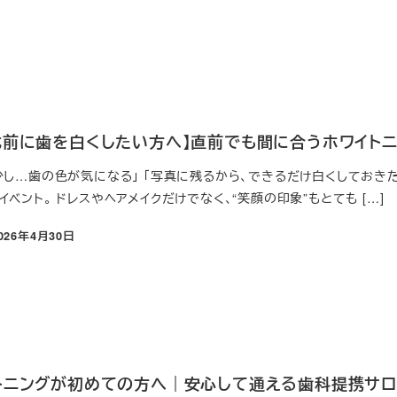
日
式前に歯を白くしたい方へ】直前でも間に合うホワイト
少し…歯の色が気になる」 「写真に残るから、できるだけ白くしておき
ベント。 ドレスやヘアメイクだけでなく、“笑顔の印象”もとても […]
026年4月30日
日
トニングが初めての方へ｜安心して通える歯科提携サ