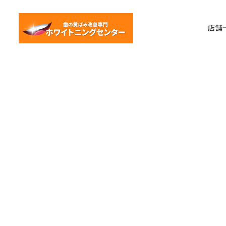
メ
イ
店舗
ン
コ
ン
テ
ン
ツ
へ
移
動