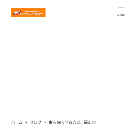
メ
イ
MENU
ン
コ
ン
テ
ン
ツ
へ
移
動
ホーム
ブログ
歯を白くする方法、福山市